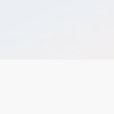
免費試用開店
Ａ＋Ｂ加價購、滿額贈
有效提升客單價