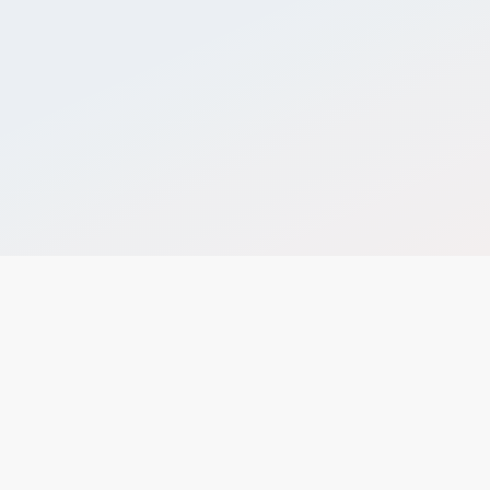
免費試用開店
Ａ＋Ｂ加價購、滿額贈
有效提升客單價